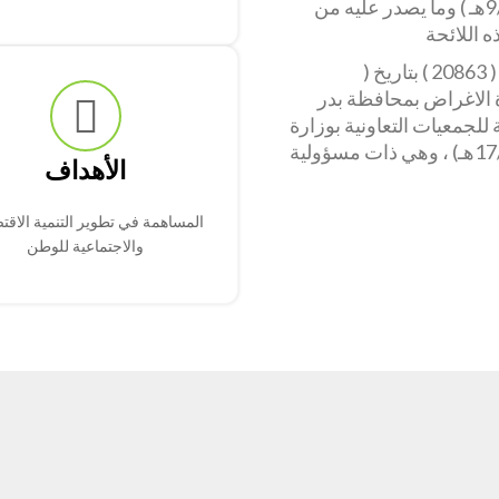
بقرار مجلس الوزراء رقم ( 73 ) بتاريخ ( 9/3/1429هـ ) وما يصدر عليه من
 اللائحة
وصدر قرار معالي وزير الشؤون الاجتماعية برقم ( 20863 ) بتاريخ (
تعددة الاغراض بمحافظة بدر
للجمعيات التعاونية بوزارة
الشؤون الاجتماعية برقم ( 270 ) بتاريخ (17/3/1437هـ) ، وهي ذات مسؤولية
الأهداف
المساهمة في تطوير التنمية الاقت
والاجتماعية للوطن