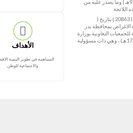
بقرار مجلس الوزراء رقم ( 73 ) بتاريخ ( 9/3/1429هـ ) وما يصدر عليه من
 اللائحة
وصدر قرار معالي وزير الشؤون الاجتماعية برقم ( 20863 ) بتاريخ (
تعددة الاغراض بمحافظة بدر
للجمعيات التعاونية بوزارة
الشؤون الاجتماعية برقم ( 270 ) بتاريخ (17/3/1437هـ) ، وهي ذات مسؤولية
الأهداف
المساهمة في تطوير التنمية الاقت
والاجتماعية للوطن