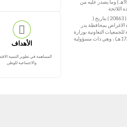
بقرار مجلس الوزراء رقم ( 73 ) بتاريخ ( 9/3/1429هـ ) وما يصدر عليه من
 اللائحة
وصدر قرار معالي وزير الشؤون الاجتماعية برقم ( 20863 ) بتاريخ (
تعددة الاغراض بمحافظة بدر
للجمعيات التعاونية بوزارة
الشؤون الاجتماعية برقم ( 270 ) بتاريخ (17/3/1437هـ) ، وهي ذات مسؤولية
الأهداف
المساهمة في تطوير التنمية الاقت
والاجتماعية للوطن