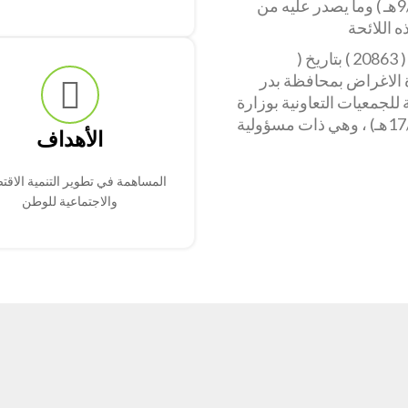
بقرار مجلس الوزراء رقم ( 73 ) بتاريخ ( 9/3/1429هـ ) وما يصدر عليه من
 اللائحة
وصدر قرار معالي وزير الشؤون الاجتماعية برقم ( 20863 ) بتاريخ (
تعددة الاغراض بمحافظة بدر
للجمعيات التعاونية بوزارة
الشؤون الاجتماعية برقم ( 270 ) بتاريخ (17/3/1437هـ) ، وهي ذات مسؤولية
الأهداف
المساهمة في تطوير التنمية الاقت
والاجتماعية للوطن